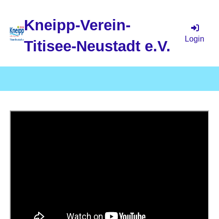
Kneipp-Verein-
Login
Titisee-Neustadt e.V.
Menü